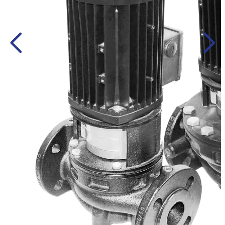
ปั๊มน้ำเสีย
ปั๊มน้ำไดโว่
ปั๊มบาดาล
ปั๊มน้ำบาดาลสแตนเลส
ปั๊มคูลแลนท์
ปั๊มน้ำหมุนเวียน
ปั๊มสระว่ายน้ำ
กล่องควบคุม
อื่น ๆ
ปั๊มผิวดิน
ขอใบเสนอราคา