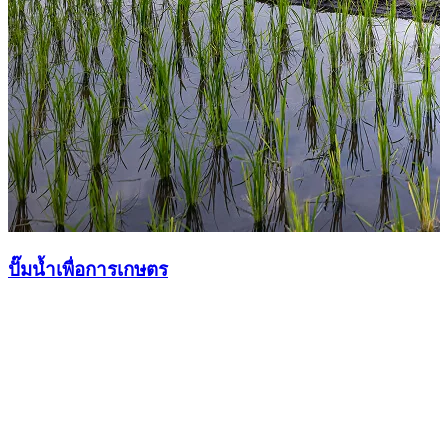
ปั๊มน้ำเสีย
ปั๊มน้ำไดโว่
ปั๊มบาดาล
ปั๊มน้ำบาดาลสแตนเลส
ปั๊มคูลแลนท์
ปั๊มน้ำหมุนเวียน
ปั๊มสระว่ายน้ำ
กล่องควบคุม
อื่น ๆ
ปั๊มผิวดิน
ปั๊มน้ำเพื่อการเกษตร
ขอใบเสนอราคา